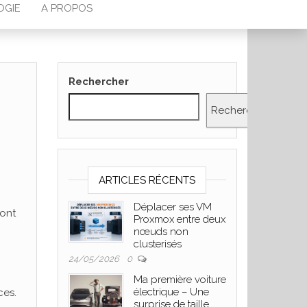
OGIE
A PROPOS
Rechercher
Rechercher
ARTICLES RÉCENTS
Déplacer ses VM
ront
Proxmox entre deux
nœuds non
clusterisés
24/05/2026
0
Ma première voiture
électrique – Une
ces.
surprise de taille