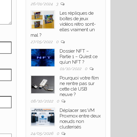
26/01/2024
3
Les répliques de
boîtes de jeux
vidéos rétro sont-
elles vraiment un
mal ?
27/05/2022
0
Dossier NFT –
Partie 1 – Qu’est ce
qu’un NFT ?
01/10/2022
0
Pourquoi votre film
ne rentre pas sur
cette clé USB
neuve ?
08/10/2022
0
Déplacer ses VM
Proxmox entre deux
nœuds non
clusterisés
24/05/2026
0