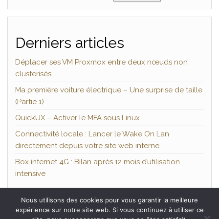
Derniers articles
Déplacer ses VM Proxmox entre deux nœuds non
clusterisés
Ma première voiture électrique – Une surprise de taille
(Partie 1)
QuickUX – Activer le MFA sous Linux
Connectivité locale : Lancer le Wake On Lan
directement depuis votre site web interne
Box internet 4G : Bilan après 12 mois d’utilisation
intensive
Nous utilisons des cookies pour vous garantir la meilleure
expérience sur notre site web. Si vous continuez à utiliser ce
Fièrement propulsé par
WordPress
|
Thème :
Head