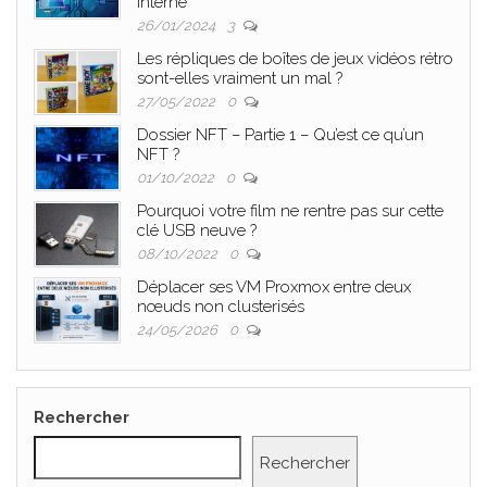
interne
26/01/2024
3
Les répliques de boîtes de jeux vidéos rétro
sont-elles vraiment un mal ?
27/05/2022
0
Dossier NFT – Partie 1 – Qu’est ce qu’un
NFT ?
01/10/2022
0
Pourquoi votre film ne rentre pas sur cette
clé USB neuve ?
08/10/2022
0
Déplacer ses VM Proxmox entre deux
nœuds non clusterisés
24/05/2026
0
Rechercher
Rechercher