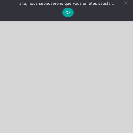
Fièrement propulsé par
WordPress
|
Thème :
Head
site, nous supposerons que vous en êtes satisfait.
Blog
OK