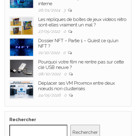
interne
26/01/2024
3
Les répliques de boîtes de jeux vidéos rétro
sont-elles vraiment un mal ?
27/05/2022
0
Dossier NFT – Partie 1 – Qu’est ce qu’un
NFT ?
01/10/2022
0
Pourquoi votre film ne rentre pas sur cette
clé USB neuve ?
08/10/2022
0
Déplacer ses VM Proxmox entre deux
nœuds non clusterisés
24/05/2026
0
Rechercher
Rechercher